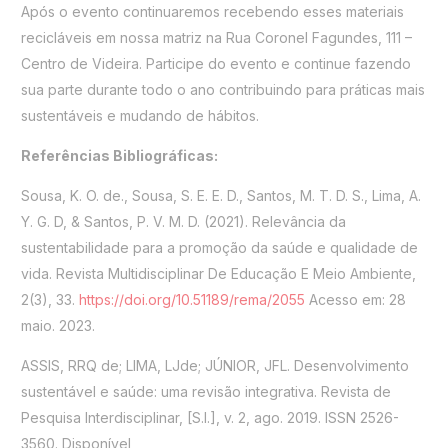
Após o evento continuaremos recebendo esses materiais
recicláveis em nossa matriz na Rua Coronel Fagundes, 111 –
Centro de Videira. Participe do evento e continue fazendo
sua parte durante todo o ano contribuindo para práticas mais
sustentáveis e mudando de hábitos.
Referências Bibliográficas:
Sousa, K. O. de., Sousa, S. E. E. D., Santos, M. T. D. S., Lima, A.
Y. G. D, & Santos, P. V. M. D. (2021). Relevância da
sustentabilidade para a promoção da saúde e qualidade de
vida. Revista Multidisciplinar De Educação E Meio Ambiente,
2(3), 33.
https://doi.org/10.51189/rema/2055
Acesso em: 28
maio. 2023.
ASSIS, RRQ de; LIMA, LJde; JÚNIOR, JFL. Desenvolvimento
sustentável e saúde: uma revisão integrativa. Revista de
Pesquisa Interdisciplinar, [S.l.], v. 2, ago. 2019. ISSN 2526-
3560. Disponível