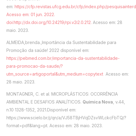
em:
https://cfp.revistas.ufcg.edu.br/cfp/index.php/pesquisainterdi
Acesso em: 01 jun. 2022.
doi:http://dx.doi.org/10.24219/rpi.v2i2.0.212.
Acesso em: 28
maio. 2023.
ALMEIDA,brenda.,Importância da Sustentabilidade para
Promoção da saúde! 2022 disponível em:
https://pebmed.com.br/importancia-da-sustentabilidade-
para-promocao-da-saude/?
utm_source=artigoportal&utm_medium=copytext
Acesso em:
28 maio. 2023.
MONTAGNER, C. et al. MICROPLÁSTICOS: OCORRÊNCIA
AMBIENTAL E DESAFIOS ANALÍTICOS.
Química Nova
, v.44,
n.10 1328-1352, 2021.Disponível em:
https://www.scielo.br/j/qn/a/VJ58TBjHVqDZsvWLckcFbTQ/?
format=pdf&lang=pt. Acesso em: 28 maio. 2023.