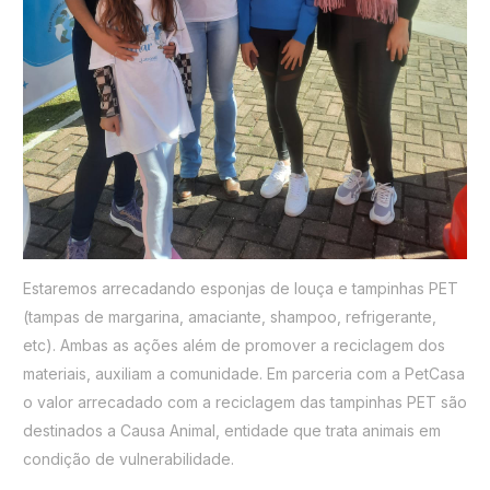
Estaremos arrecadando esponjas de louça e tampinhas PET
(tampas de margarina, amaciante, shampoo, refrigerante,
etc). Ambas as ações além de promover a reciclagem dos
materiais, auxiliam a comunidade. Em parceria com a PetCasa
o valor arrecadado com a reciclagem das tampinhas PET são
destinados a Causa Animal, entidade que trata animais em
condição de vulnerabilidade.