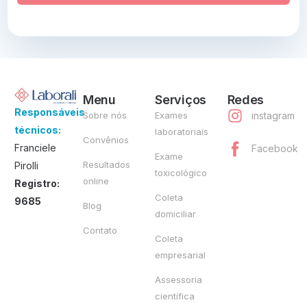
Menu
Serviços
Redes
Responsáveis
Sobre nós
Exames
instagram
técnicos:
laboratoriais
Convênios
Franciele
Facebook
Exame
Resultados
Pirolli
toxicológico
online
Registro:
Coleta
9685
Blog
domiciliar
Contato
Coleta
empresarial
Assessoria
científica